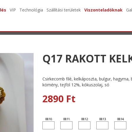
lés
VIP
Technológia
Szállítási területek
Viszonteladóknak
Gal
Q17 RAKOTT KEL
Csirkecomb filé, kelkáposzta, bulgur, hagyma,
kömény, tejföl 12%, kókuszolaj, só
2890 Ft
08.10.
08.11.
08.12.
08.13.
08.14.