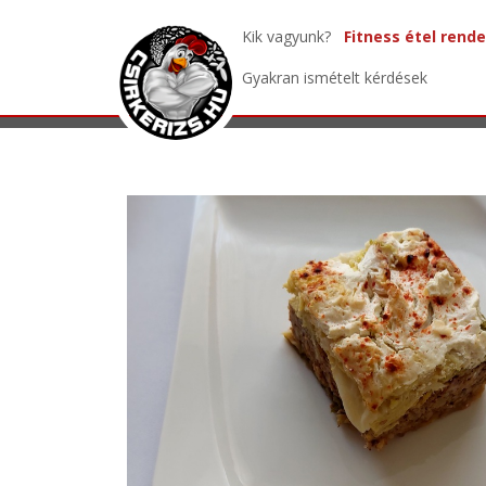
csirkerizs.hu - Bodó Imre ajánlásával
/
Kik vagyunk?
Fitness étel rende
Gyakran ismételt kérdések