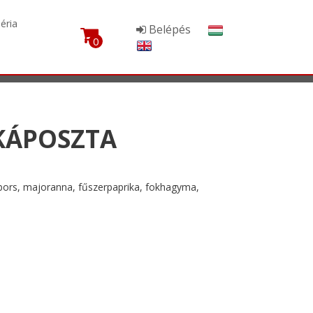
?
>
éria
Belépés
|
0
KÁPOSZTA
 bors, majoranna, fűszerpaprika, fokhagyma,