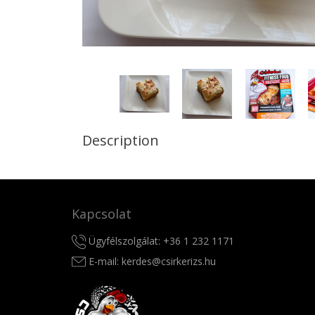
Description
Kapcsolat
Ügyfélszolgálat:
+36 1 232 1171
E-mail:
kerdes@csirkerizs.hu